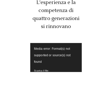
L'esperienza e la
competenza di
quattro generazioni
si rinnovano
Video
Media error: Format(s) not
Player
supported or source(s) not
found
Scarica il file:
https://invinoveritas99.it/wp//wp-
content/uploads/2023/02/InVinoVeritas-
Trailer.mp4?_=1