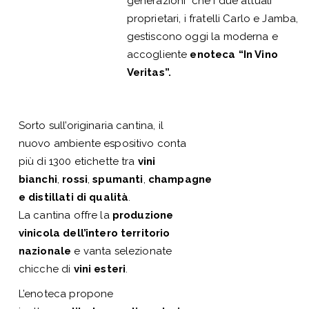
generazioni che i due attuali
proprietari, i fratelli Carlo e Jamba,
gestiscono oggi la moderna e
accogliente
enoteca “In Vino
Veritas”.
Sorto sull’originaria cantina, il
nuovo ambiente espositivo conta
più di 1300 etichette tra
vini
bianchi
,
rossi
,
spumanti
,
champagne
e distillati di qualità
.
La cantina offre la
produzione
vinicola dell’intero territorio
nazionale
e vanta selezionate
chicche di
vini esteri
.
L’enoteca propone